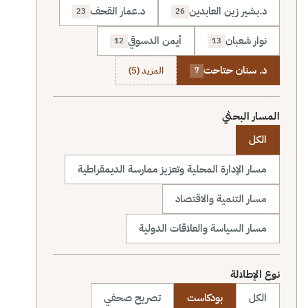
د.بشير زين العابدين
د.عمار القحف
23
26
نوار شعبان
أيمن الدسوقي
12
13
د. سنان حتاحت
المزيد (5)
7
المسار البحثي
الكل
مسار الإدارة المحلية وتعزيز ممارسة الديمقراطية
مسار التنمية والاقتصاد
مسار السياسة والعلاقات الدولية
نوع الإطلالة
الكل
بودكاست
تصريح صحفي