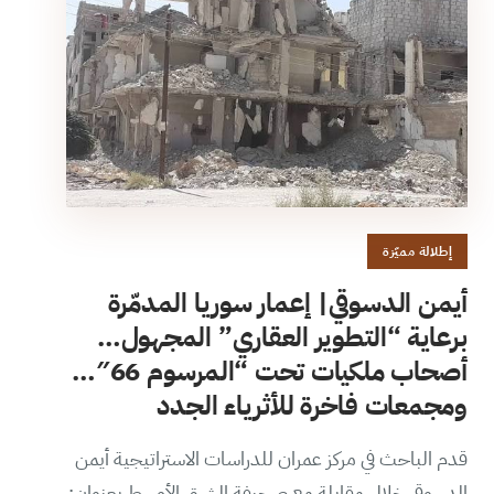
إطلالة مميّزة
أيمن الدسوقي| إعمار سوريا المدمّرة
برعاية “التطوير العقاري” المجهول…
أصحاب ملكيات تحت “المرسوم 66″…
ومجمعات فاخرة للأثرياء الجدد
قدم الباحث في مركز عمران للدراسات الاستراتيجية أيمن
الدسوقي خلال مقابلة مع صحيفة الشرق الأوسط بعنوان: