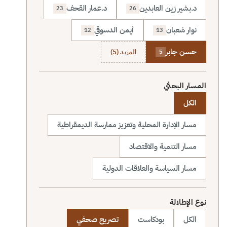
د.بشير زين العابدين
د.عمار القحف
23
26
نوار شعبان
أيمن الدسوقي
12
13
حسن جابر
المزيد (5)
5
المسار البحثي
الكل
مسار الإدارة المحلية وتعزيز ممارسة الديمقراطية
مسار التنمية والاقتصاد
مسار السياسة والعلاقات الدولية
نوع الإطلالة
الكل
بودكاست
تصريح صحفي