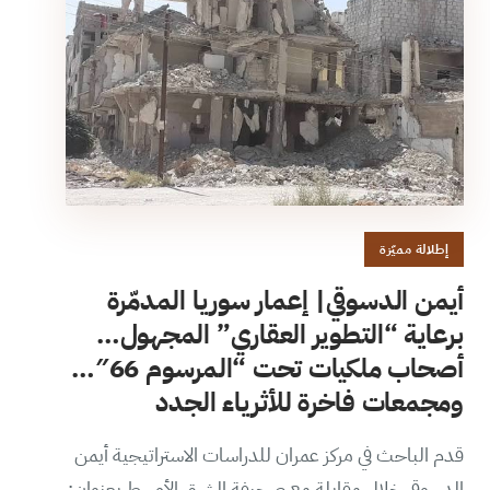
إطلالة مميّزة
أيمن الدسوقي| إعمار سوريا المدمّرة
برعاية “التطوير العقاري” المجهول…
أصحاب ملكيات تحت “المرسوم 66″…
ومجمعات فاخرة للأثرياء الجدد
قدم الباحث في مركز عمران للدراسات الاستراتيجية أيمن
الدسوقي خلال مقابلة مع صحيفة الشرق الأوسط بعنوان: