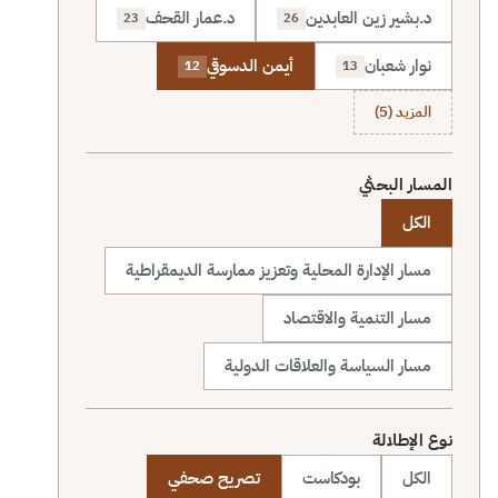
د.بشير زين العابدين
د.عمار القحف
23
26
نوار شعبان
أيمن الدسوقي
12
13
المزيد (5)
المسار البحثي
الكل
مسار الإدارة المحلية وتعزيز ممارسة الديمقراطية
مسار التنمية والاقتصاد
مسار السياسة والعلاقات الدولية
نوع الإطلالة
الكل
بودكاست
تصريح صحفي