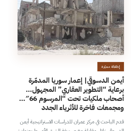
إطلالة مميّزة
أيمن الدسوقي| إعمار سوريا المدمّرة
برعاية “التطوير العقاري” المجهول…
أصحاب ملكيات تحت “المرسوم 66″…
ومجمعات فاخرة للأثرياء الجدد
قدم الباحث في مركز عمران للدراسات الاستراتيجية أيمن
الدسوقي خلال مقابلة مع صحيفة الشرق الأوسط بعنوان: