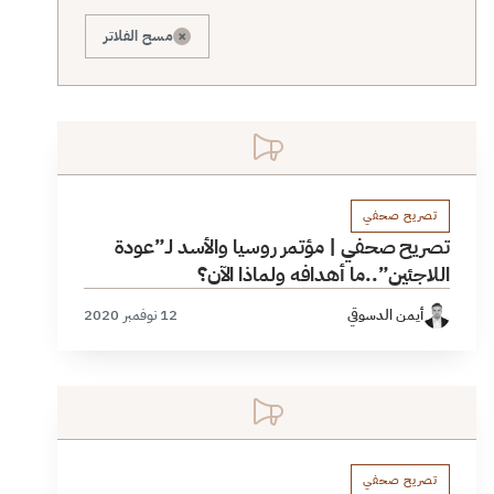
×
مسح الفلاتر
تصريح صحفي
تصريح صحفي | مؤتمر روسيا والأسد لـ”عودة
اللاجئين”..ما أهدافه ولماذا الآن؟
أيمن الدسوقي
12 نوفمبر 2020
تصريح صحفي