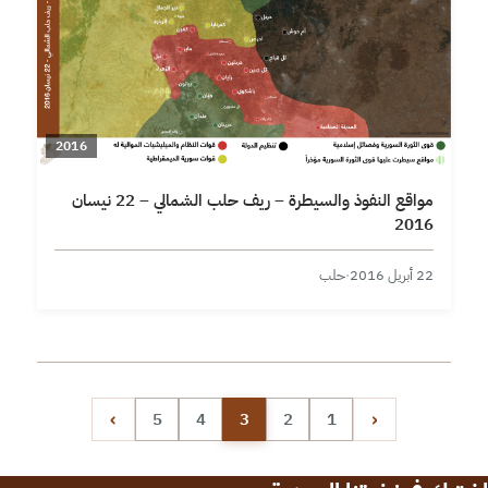
2016
مواقع النفوذ والسيطرة – ريف حلب الشمالي – 22 نيسان
2016
22 أبريل 2016
·
حلب
تعدد صفحات المقالات
›
‹
5
4
3
2
1