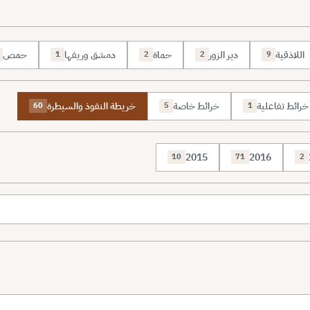
اللاذقية
دير الزور
حماة
دمشق وريفها
حمص
1
2
2
9
خرائط تفاعلية
خرائط خاصة
خريطة النفوذ والسيطرة
60
5
1
2015
2016
10
71
2