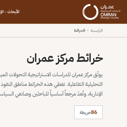
الأبحاث
ال
الرئيسية
الخرائط
›
خرائط مركز عمران
يوثّق مركز عمران للدراسات الاستراتيجية التحولات الم
التحليلية التفاعلية. تغطي هذه الخرائط مناطق النف
الإدارية، وتُعدّ مرجعاً أساسياً للباحثين وصانعي السيا
86
خريطة