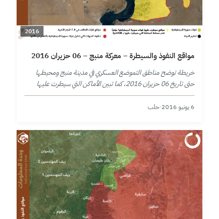
2016
مواقع النفوذ والسيطرة – معركة منبج – 06 حزيران 2016
خريطة توضح مناطق التموضع العسكري في مدينة منبج ومحيطها
حتى تاريخ 06 حزيران 2016، كما تبين الأماكن التي سيطرت عليها
قوات سورية الديمقراطية مؤخراً منذ إعلان حملتها على المدينة
بتاريخ…
6 يونيو 2016
·
حلب