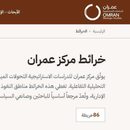
الأبحاث
ال
الرئيسية
الخرائط
›
خرائط مركز عمران
يوثّق مركز عمران للدراسات الاستراتيجية التحولات الم
التحليلية التفاعلية. تغطي هذه الخرائط مناطق النف
الإدارية، وتُعدّ مرجعاً أساسياً للباحثين وصانعي السيا
86
خريطة