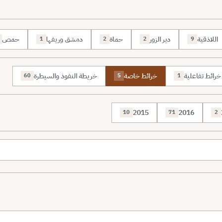
اللاذقية
دير الزور
حماة
دمشق وريفها
حمص
1
2
2
9
خرائط تفاعلية
خرائط خاصة
خريطة النفوذ والسيطرة
60
5
1
2015
2016
10
71
2