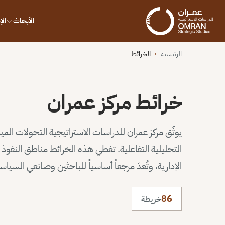
الأبحاث
ال
الرئيسية
الخرائط
›
خرائط مركز عمران
يوثّق مركز عمران للدراسات الاستراتيجية التحولات الم
التحليلية التفاعلية. تغطي هذه الخرائط مناطق النف
الإدارية، وتُعدّ مرجعاً أساسياً للباحثين وصانعي السيا
86
خريطة