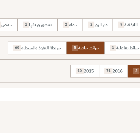
اللاذقية
دير الزور
حماة
دمشق وريفها
حمص
1
2
2
9
خرائط تفاعلية
خرائط خاصة
خريطة النفوذ والسيطرة
60
5
1
2015
2016
10
71
2