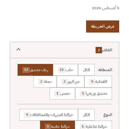
5 أغسطس 2026
عرض الخريطة
الفلاتر
2
المنطقة
الكل
حلب
ريف دمشق
12
29
اللاذقية
دير الزور
حماة
2
2
9
دمشق وريفها
حمص
1
1
النوع
الكل
خرائط الجبهات والمحافظات
9
خرائط تفاعلية
خرائط خاصة
5
1