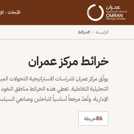
الأبحاث
ال
الرئيسية
الخرائط
›
خرائط مركز عمران
يوثّق مركز عمران للدراسات الاستراتيجية التحولات الم
التحليلية التفاعلية. تغطي هذه الخرائط مناطق النف
الإدارية، وتُعدّ مرجعاً أساسياً للباحثين وصانعي السيا
86
خريطة