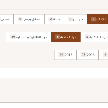
اللاذقية
دير الزور
حماة
دمشق وريفها
حمص
1
2
2
9
خرائط تفاعلية
خرائط خاصة
خريطة النفوذ والسيطرة
60
5
1
2015
2016
10
71
2