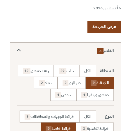
5 أغسطس 2026
عرض الخريطة
الفلاتر
3
المنطقة
الكل
حلب
ريف دمشق
12
29
اللاذقية
دير الزور
حماة
2
2
9
دمشق وريفها
حمص
1
1
النوع
الكل
خرائط الجبهات والمحافظات
9
خرائط تفاعلية
خرائط خاصة
5
1