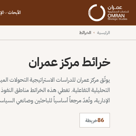
الأبحاث
ال
الرئيسية
الخرائط
›
خرائط مركز عمران
يوثّق مركز عمران للدراسات الاستراتيجية التحولات الم
التحليلية التفاعلية. تغطي هذه الخرائط مناطق النف
الإدارية، وتُعدّ مرجعاً أساسياً للباحثين وصانعي السيا
86
خريطة