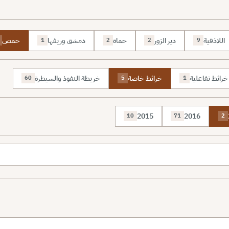
اللاذقية
دير الزور
حماة
دمشق وريفها
حمص
1
2
2
9
خرائط تفاعلية
خرائط خاصة
خريطة النفوذ والسيطرة
60
5
1
2015
2016
10
71
2