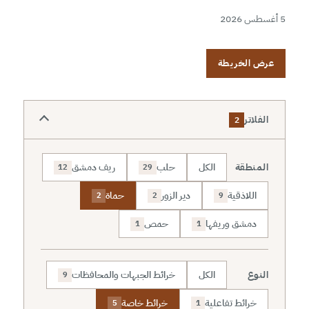
5 أغسطس 2026
عرض الخريطة
الفلاتر
2
المنطقة
الكل
حلب
ريف دمشق
12
29
اللاذقية
دير الزور
حماة
2
2
9
دمشق وريفها
حمص
1
1
النوع
الكل
خرائط الجبهات والمحافظات
9
خرائط تفاعلية
خرائط خاصة
5
1