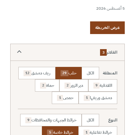
5 أغسطس 2026
عرض الخريطة
الفلاتر
3
المنطقة
الكل
حلب
ريف دمشق
12
29
اللاذقية
دير الزور
حماة
2
2
9
دمشق وريفها
حمص
1
1
النوع
الكل
خرائط الجبهات والمحافظات
9
خرائط تفاعلية
خرائط خاصة
5
1