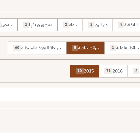
اللاذقية
دير الزور
حماة
دمشق وريفها
حمص
1
2
2
9
خرائط تفاعلية
خرائط خاصة
خريطة النفوذ والسيطرة
60
5
1
2015
2016
10
71
2