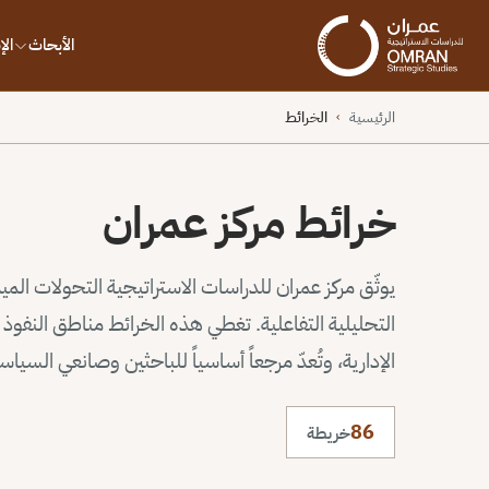
الأبحاث
ال
الرئيسية
الخرائط
›
خرائط مركز عمران
يوثّق مركز عمران للدراسات الاستراتيجية التحولات الم
التحليلية التفاعلية. تغطي هذه الخرائط مناطق النف
الإدارية، وتُعدّ مرجعاً أساسياً للباحثين وصانعي السيا
86
خريطة