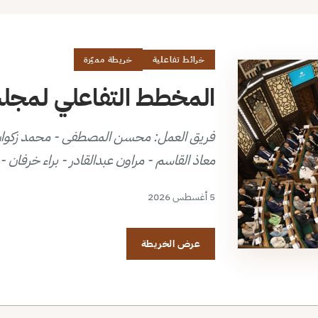
خرائط تفاعلية
خريطة مميّزة
المخطط التفاعلي لمجلس 
فريق العمل: محسن المصطفى - محمد زكوان ك
معاذ القاسم - مراون عبدالقادر - براء خرفان
5 أغسطس 2026
عرض الخريطة