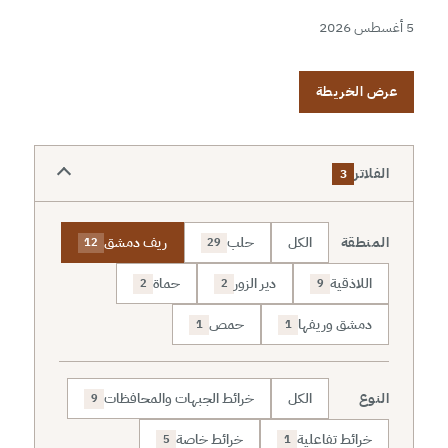
5 أغسطس 2026
عرض الخريطة
الفلاتر
3
المنطقة
الكل
حلب
ريف دمشق
12
29
اللاذقية
دير الزور
حماة
2
2
9
دمشق وريفها
حمص
1
1
النوع
الكل
خرائط الجبهات والمحافظات
9
خرائط تفاعلية
خرائط خاصة
5
1