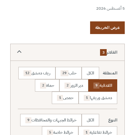
5 أغسطس 2026
عرض الخريطة
الفلاتر
3
المنطقة
الكل
حلب
ريف دمشق
12
29
اللاذقية
دير الزور
حماة
2
2
9
دمشق وريفها
حمص
1
1
النوع
الكل
خرائط الجبهات والمحافظات
9
خرائط تفاعلية
خرائط خاصة
5
1