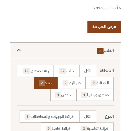
5 أغسطس 2026
عرض الخريطة
الفلاتر
3
المنطقة
الكل
حلب
ريف دمشق
12
29
اللاذقية
دير الزور
حماة
2
2
9
دمشق وريفها
حمص
1
1
النوع
الكل
خرائط الجبهات والمحافظات
9
خرائط تفاعلية
خرائط خاصة
5
1