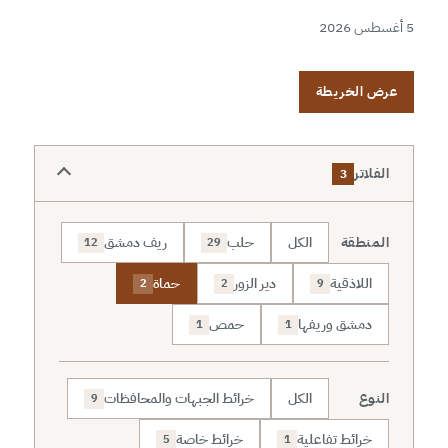
5 أغسطس 2026
عرض الخريطة
الفلاتر
3
المنطقة
الكل
حلب
ريف دمشق
12
29
اللاذقية
دير الزور
حماة
2
2
9
دمشق وريفها
حمص
1
1
النوع
الكل
خرائط الجبهات والمحافظات
9
خرائط تفاعلية
خرائط خاصة
5
1