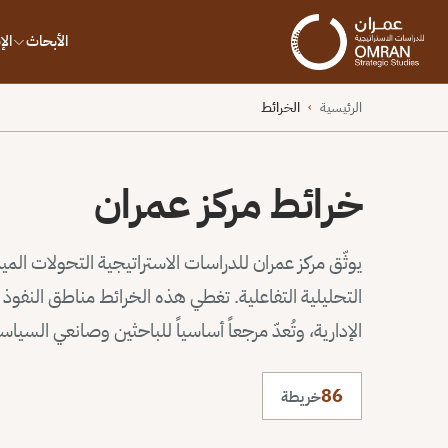
الأبحاث
ال
الرئيسية
الخرائط
›
خرائط مركز عمران
يوثّق مركز عمران للدراسات الاستراتيجية التحولات الم
التحليلية التفاعلية. تغطي هذه الخرائط مناطق النف
الإدارية، وتُعدّ مرجعاً أساسياً للباحثين وصانعي السيا
86
خريطة