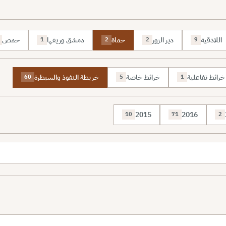
اللاذقية
دير الزور
حماة
دمشق وريفها
حمص
1
2
2
9
خرائط تفاعلية
خرائط خاصة
خريطة النفوذ والسيطرة
60
5
1
2015
2016
10
71
2