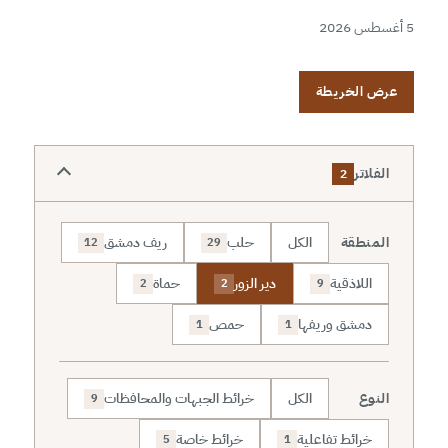
5 أغسطس 2026
عرض الخريطة
الفلاتر
2
المنطقة
الكل
حلب
ريف دمشق
12
29
اللاذقية
دير الزور
حماة
2
2
9
دمشق وريفها
حمص
1
1
النوع
الكل
خرائط الجبهات والمحافظات
9
خرائط تفاعلية
خرائط خاصة
5
1