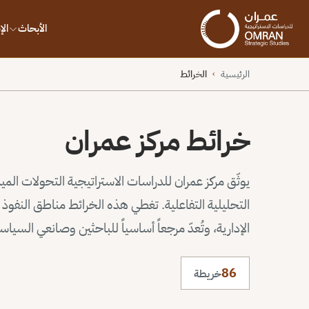
الأبحاث
ال
الرئيسية
الخرائط
›
خرائط مركز عمران
يوثّق مركز عمران للدراسات الاستراتيجية التحولات الم
التحليلية التفاعلية. تغطي هذه الخرائط مناطق النف
الإدارية، وتُعدّ مرجعاً أساسياً للباحثين وصانعي السيا
86
خريطة