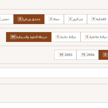
اللاذقية
دير الزور
حماة
دمشق وريفها
حمص
1
2
2
9
خرائط تفاعلية
خرائط خاصة
خريطة النفوذ والسيطرة
60
5
1
2015
2016
10
71
2