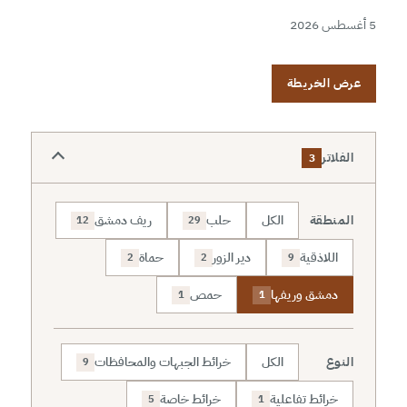
5 أغسطس 2026
عرض الخريطة
الفلاتر
3
المنطقة
الكل
حلب
ريف دمشق
12
29
اللاذقية
دير الزور
حماة
2
2
9
دمشق وريفها
حمص
1
1
النوع
الكل
خرائط الجبهات والمحافظات
9
خرائط تفاعلية
خرائط خاصة
5
1