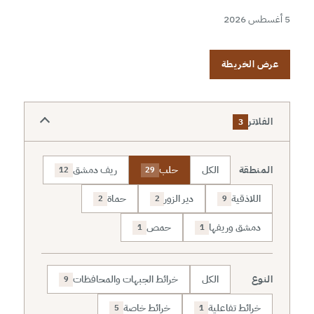
5 أغسطس 2026
عرض الخريطة
الفلاتر
3
المنطقة
الكل
حلب
ريف دمشق
12
29
اللاذقية
دير الزور
حماة
2
2
9
دمشق وريفها
حمص
1
1
النوع
الكل
خرائط الجبهات والمحافظات
9
خرائط تفاعلية
خرائط خاصة
5
1