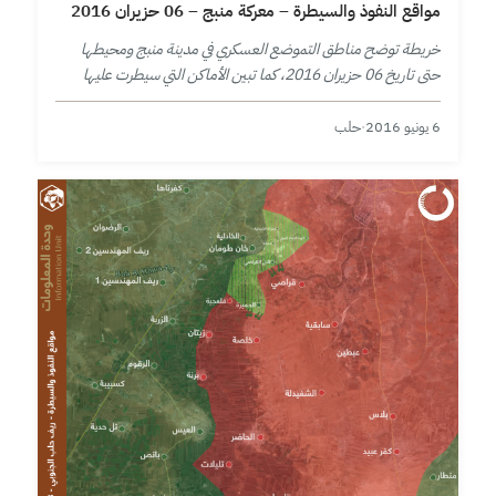
مواقع النفوذ والسيطرة – معركة منبج – 06 حزيران 2016
خريطة توضح مناطق التموضع العسكري في مدينة منبج ومحيطها
حتى تاريخ 06 حزيران 2016، كما تبين الأماكن التي سيطرت عليها
قوات سورية الديمقراطية مؤخراً منذ إعلان حملتها على المدينة
بتاريخ…
6 يونيو 2016
·
حلب