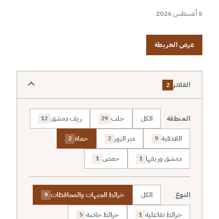
5 أغسطس 2026
عرض الخريطة
الفلاتر
2
المنطقة
الكل
حلب
ريف دمشق
12
29
اللاذقية
دير الزور
حماة
2
2
9
دمشق وريفها
حمص
1
1
النوع
الكل
خرائط الجبهات والمحافظات
9
خرائط تفاعلية
خرائط خاصة
5
1