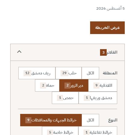
5 أغسطس 2026
عرض الخريطة
الفلاتر
3
المنطقة
الكل
حلب
ريف دمشق
12
29
اللاذقية
دير الزور
حماة
2
2
9
دمشق وريفها
حمص
1
1
النوع
الكل
خرائط الجبهات والمحافظات
9
خرائط تفاعلية
خرائط خاصة
5
1