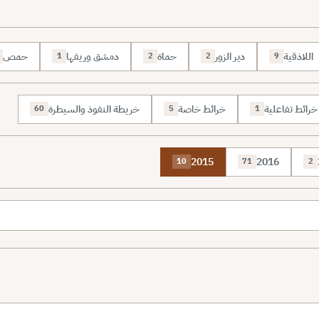
اللاذقية
دير الزور
حماة
دمشق وريفها
حمص
1
2
2
9
خرائط تفاعلية
خرائط خاصة
خريطة النفوذ والسيطرة
60
5
1
2015
2016
10
71
2