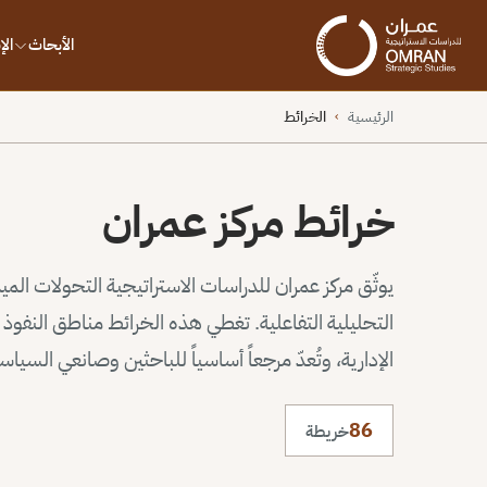
الأبحاث
ال
الرئيسية
الخرائط
›
خرائط مركز عمران
يوثّق مركز عمران للدراسات الاستراتيجية التحولات الم
التحليلية التفاعلية. تغطي هذه الخرائط مناطق النف
الإدارية، وتُعدّ مرجعاً أساسياً للباحثين وصانعي السيا
86
خريطة