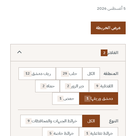
5 أغسطس 2026
عرض الخريطة
الفلاتر
2
المنطقة
الكل
حلب
ريف دمشق
12
29
اللاذقية
دير الزور
حماة
2
2
9
دمشق وريفها
حمص
1
1
النوع
الكل
خرائط الجبهات والمحافظات
9
خرائط تفاعلية
خرائط خاصة
5
1