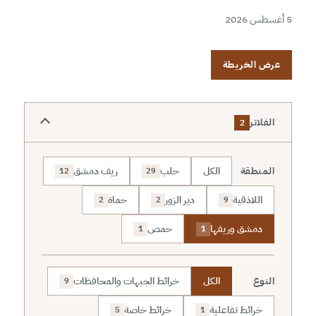
5 أغسطس 2026
عرض الخريطة
الفلاتر
2
المنطقة
الكل
حلب
ريف دمشق
12
29
اللاذقية
دير الزور
حماة
2
2
9
دمشق وريفها
حمص
1
1
النوع
الكل
خرائط الجبهات والمحافظات
9
خرائط تفاعلية
خرائط خاصة
5
1