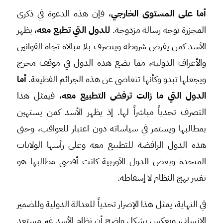
أما على المستوى الخارجي
، فإن هذه الدعوة في ذكرى
المجزرة توجه رسالة مزدوجة.
للدول التي تطبع معه
، يظهر
الأسد كمن يفرض شروطه ويتصرف بلا مبالاة تجاه القوانين
والأعراف الدولية، مما يضع هذه الدول في موقف محرج
ويجعلها تبدو وكأنها تتغاضى عن هذه الجرائم الفظيعة.
أما
الدول التي ما زالت ترفض التطبيع معه
، فيمثل هذا
التصرف تحدياً مباشراً لها. إذ يظهر الأسد كمن يستهين
بمطالبها ويستمر في سياساته دون اعتبار للعواقب، وحتى
هذه الدول الرافضة للتطبيع معه وعلى رأسها الولايات
المتحدة وبعض الدول الأوربية كانت أقصى مطالبها هو
تغيير نهج النظام لا إسقاطه.
في النهاية، يمثل هذا الإصرار تحدياً للعدالة الدولية وللضمير
الإنساني، ويعكس بشكل واضح أن نظام الأسد غير مستعد