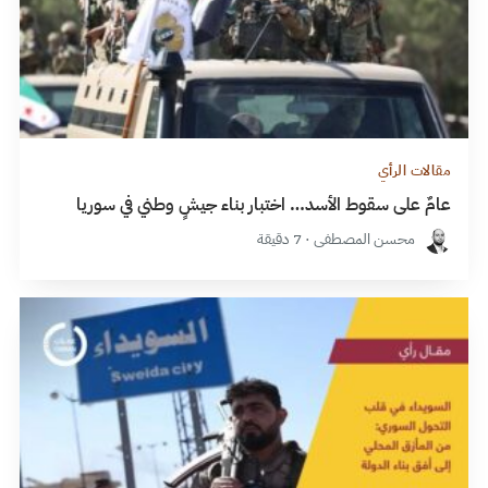
مقالات الرأي
عامٌ على سقوط الأسد… اختبار بناء جيشٍ وطني في سوريا
محسن المصطفى · 7 دقيقة