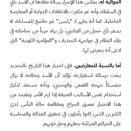
الموالية له
، يعكس هذا الإصرار رسالة مفادها أن الأسد باقٍ
في السلطة، وأنه غير مكترث بالانتقادات الدولية أو المعارضة
الداخلية. كما أنه يظهر كـ “رئيس” غير خاضع للمساءلة، لا
يشعر بأي خجل من الماضي، بل يراه جزءاً من نجاحاته في
بقاء النظام في مواجهة التحديات و”المؤامرة الكونية” التي
ادعى أنه يتعرض لها.
أما بالنسبة للمعارضين
، فإن اختيار هذا التاريخ بالتحديد
يبعث برسالة استفزازية، تؤكد أن الأسد ونظامه لا يزال
متمسكاً بنهجه القمعي والوحشي، وبأنه مستعد لتكرار
استخدام نفس الأساليب العنيفة إذا لزم الأمر. ويقصد من
هذا الاختيار تعميق الجراح ومفاقمة حالة اليأس لدى
الكثيرين الذين كانوا يأملون في تحقيق العدالة والمحاسبة
على الجرائم المرتكبة بحقهم وحق ذويهم.