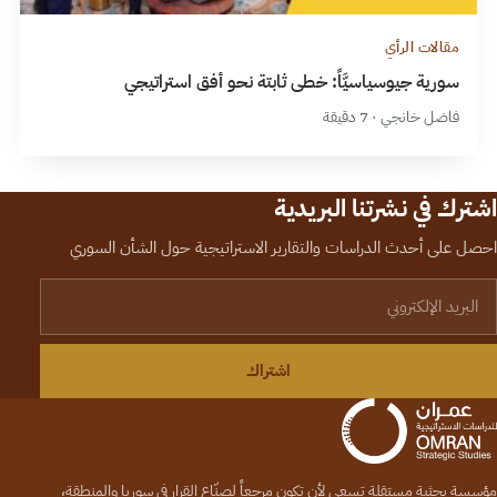
مقالات الرأي
سورية جيوسياسيَّاً: خطى ثابتة نحو أفق استراتيجي
فاضل خانجي · 7 دقيقة
اشترك في نشرتنا البريدية
احصل على أحدث الدراسات والتقارير الاستراتيجية حول الشأن السوري
لبريد الإلكتروني
اشتراك
مؤسسة بحثية مستقلة تسعى لأن تكون مرجعاً لصنّاع القرار في سوريا والمنطقة،